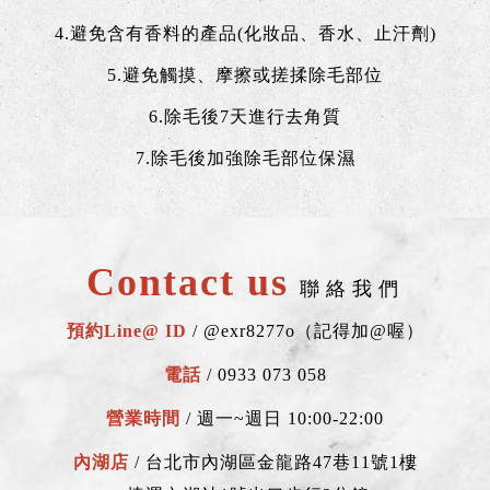
4.避免含有香料的產品(化妝品、香水、止汗劑)
5.避免觸摸、摩擦或搓揉除毛部位
6.除毛後7天進行去角質
7.除毛後加強除毛部位保濕
Contact us
聯絡我們
預約Line@ ID
/
@exr8277o（記得加@喔）
電話
/
0933 073 058
營業時間
/ 週一~週日 10:00-22:00
內湖店
/
台北市內湖區金龍路47巷11號1樓