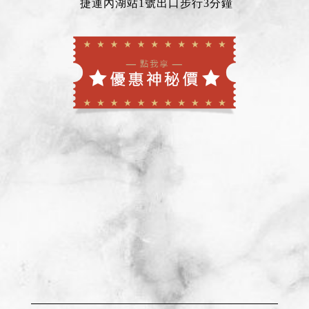
捷運內湖站1號出口步行3分鐘