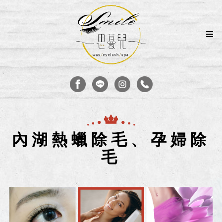
內湖熱蠟除毛、孕婦除
毛