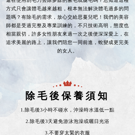
還在使用刮毛刀去除多餘的腋毛或腿毛嗎？您知道這種
方式只會讓體毛越來越粗，根本無法解決體毛過多的問
題嗎？有除毛的需求，放心交給思蔓兒吧！我們的美容
師都是受過完整及專業訓練的，不只技術高明，態度也
相當親切，許多女性朋友來過一次之後便深深愛上，在
追求美麗的路上，讓我們陪您一同前進，蛻變成更完美
的女人。
除毛後保養須知
1.除毛後3小時不碰水，沖澡時水溫低一點
2.除毛後3天避免游泳泡澡或曬日光浴
3.不要穿太緊的衣服