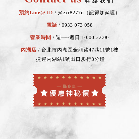
聯絡我們
預約Line@ ID
/
@exr8277o（記得加@喔）
電話
/
0933 073 058
營業時間
/ 週一~週日 10:00-22:00
內湖店
/
台北市內湖區金龍路47巷11號1樓
捷運內湖站1號出口步行3分鐘