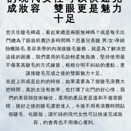
成妝容 雙眼更是魅力
十足
您天生睫毛稀疏，看起來總是兩眼無神嗎？或是每天出
門總為了眼妝耗費許多時間嗎？思蔓兒美睫 男/女/孕婦
熱蠟除毛 美容美學的內湖接睫毛服務，就是為了解決您
這樣的困擾，我們選用的毛款輕柔無負擔，堅持使用最
不傷害真睫毛的方式嫁接，根根分明不糾結的優點，更
讓接睫毛完成之後的雙眼魅力十足。
在趕上班或是赴約的時候，如果還要為了接睫毛浪費大
把時間，真的太沒有效率，也打壞了出門的好心情，我
們的美容師技術極佳，選用的產品更是溫和不傷害眼
睛，接好之後的睫毛濃密迷人，今後不用再浪費時間貼
假睫毛、化眼妝，讓忙碌的現代女性可以快速完成妝
容，約會再也不用擔心遲到。