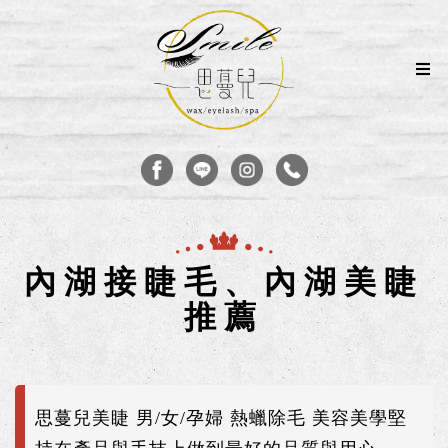
內湖接睫毛、內湖美睫
推薦
思蔓兒美睫 男/女/孕婦 熱蠟除毛 美容美學堅