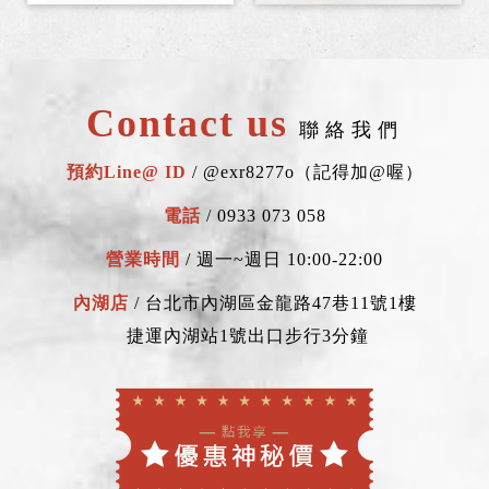
Contact us
聯絡我們
預約Line@ ID
/
@exr8277o（記得加@喔）
電話
/
0933 073 058
營業時間
/ 週一~週日 10:00-22:00
內湖店
/
台北市內湖區金龍路47巷11號1樓
捷運內湖站1號出口步行3分鐘